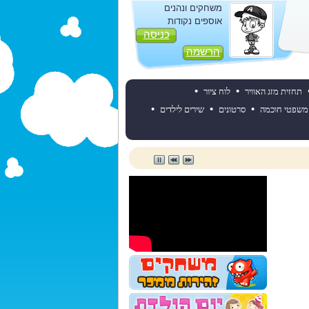
משחקים ונהנים
אוספים נקודות
כניסה
הרשמה
•
•
תחזית מזג האוויר
לוח ציור
•
•
•
משפטי חוכמה
סרטונים
שירים לילדים