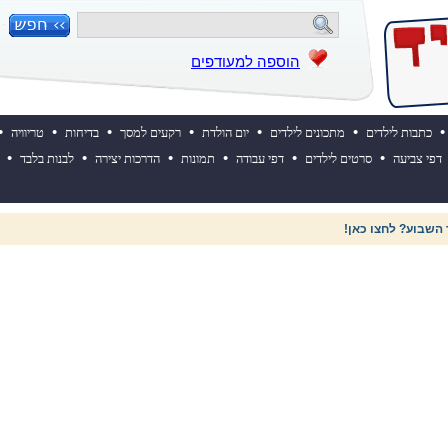
הוספה למעודפים
•
•
•
•
•
•
•
כתבות לילדים
מתכונים לילדים
יום הולדת
רקעים למסך
בדיחות
טריוויה
•
•
•
•
•
•
דפי צביעה
סרטים לילדים
דפי עבודה
תמונות
הדרכות יצירה
לבנות בלבד
 השבוע? לחצו כאן!