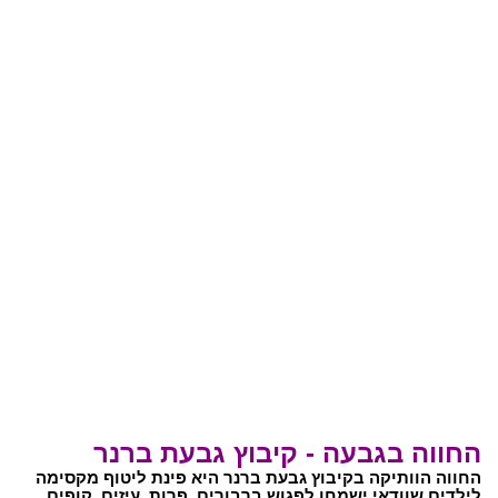
החווה בגבעה - קיבוץ גבעת ברנר
החווה הוותיקה בקיבוץ גבעת ברנר היא פינת ליטוף מקסימה
לילדים שוודאי ישמחו לפגוש ברבורים, פרות, עיזים, קופים