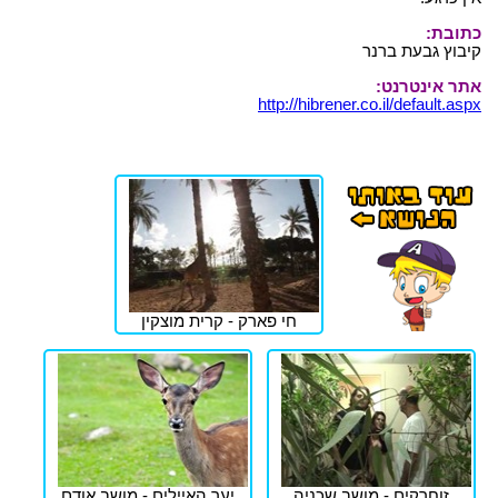
כתובת:
קיבוץ גבעת ברנר
אתר אינטרנט:
http://hibrener.co.il/default.aspx
חי פארק - קרית מוצקין
זוחרקים - מושב שכניה
יער האיילים - מושב אודם