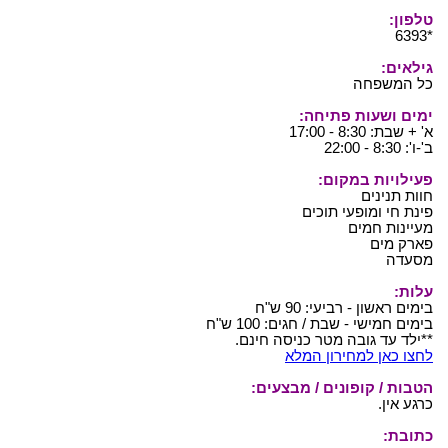
טלפון:
*6393
גילאים:
כל המשפחה
ימים ושעות פתיחה:
א' + שבת: 8:30 - 17:00
ב'-ו': 8:30 - 22:00
פעילויות במקום:
חוות תנינים
פינת חי ומופעי תוכים
מעיינות חמים
פארק מים
מסעדה
עלות:
בימים ראשון - רביעי: 90 ש"ח
בימים חמישי - שבת / חגים: 100 ש"ח
**ילד עד גובה מטר כניסה חינם.
לחצו כאן למחירון המלא
הטבות / קופונים / מבצעים:
כרגע אין.
כתובת: