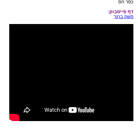
כפר הס
דף פייסבוק:
משק ברגר