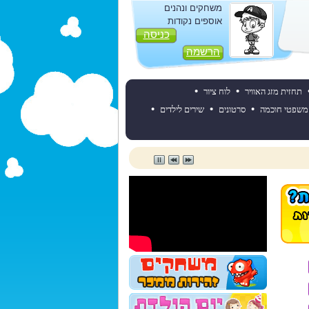
משחקים ונהנים
אוספים נקודות
כניסה
הרשמה
•
•
תחזית מזג האוויר
לוח ציור
•
•
•
משפטי חוכמה
סרטונים
שירים לילדים