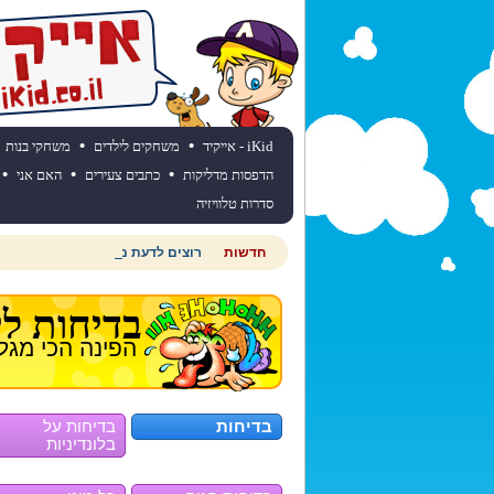
•
•
iKid - אייקיד
משחקים לילדים
משחקי בנות
•
•
•
הדפסות מדליקות
כתבים צעירים
האם אני
סדרות טלוויזיה
חדשות
רוצים לדעת מהי תחזית מזג האוויר
בדיחות לי
הפינה הכי מגל
בדיחות
בדיחות על
בלונדיניות