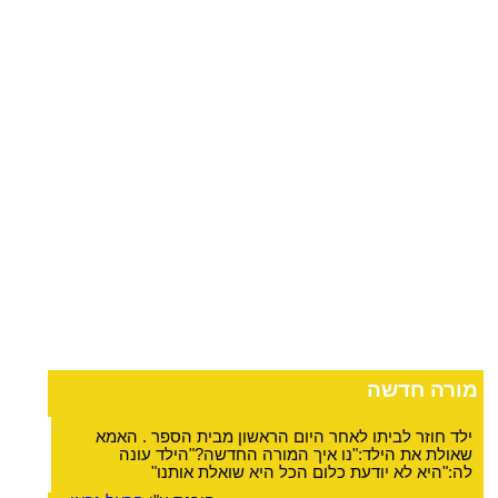
מורה חדשה
ילד חוזר לביתו לאחר היום הראשון מבית הספר . האמא
שאולת את הילד:"נו איך המורה החדשה?"הילד עונה
לה:"היא לא יודעת כלום הכל היא שואלת אותנו"