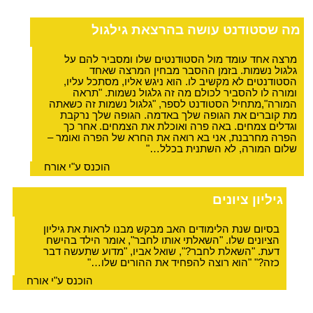
מה שסטודנט עושה בהרצאת גילגול
מרצה אחד עומד מול הסטודנטים שלו ומסביר להם על
גלגול נשמות. בזמן ההסבר מבחין המרצה שאחד
הסטודנטים לא מקשיב לו. הוא ניגש אליו, מסתכל עליו,
ומורה לו להסביר לכולם מה זה גלגול נשמות. "תראה
המורה",מתחיל הסטודנט לספר, "גלגול נשמות זה כשאתה
מת קוברים את הגופה שלך באדמה. הגופה שלך נרקבת
וגדלים צמחים. באה פרה ואוכלת את הצמחים. אחר כך
הפרה מחרבנת, אני בא רואה את החרא של הפרה ואומר –
שלום המורה, לא השתנית בכלל…"
הוכנס ע"י אורח
גיליון ציונים
בסיום שנת הלימודים האב מבקש מבנו לראות את גיליון
הציונים שלו. "השאלתי אותו לחבר", אומר הילד בהישח
דעת. "השאלת לחבר?", שואל אביו, "מדוע שתעשה דבר
כזה?" "הוא רוצה להפחיד את ההורים שלו…"
הוכנס ע"י אורח