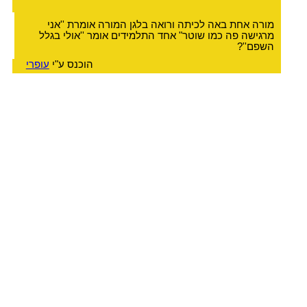
מורה אחת באה לכיתה ורואה בלגן המורה אומרת ''אני
מרגישה פה כמו שוטר" אחד התלמידים אומר ''אולי בגלל
השפם''?
הוכנס ע"י
עופרי