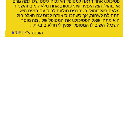
פסיכולוג אחד הראה למטופל האלכוהוליסט שלו למה גורם
אלכוהול. הוא העמיד שתי כוסות, אחת מלאה מים והשנייה
מלאה באלכוהול. כשהכניס תולעת לכוס עם המים היא
התחילה לשחות, אך כשהכניס אותה לכוס עם האלכוהול
היא מתה. שאל הפסיכולוג את המטופל שלו, מה מוסר
השכל? השיב לו המטופל, שאין לי תולעים בגוף...
הוכנס ע"י
ARiEL