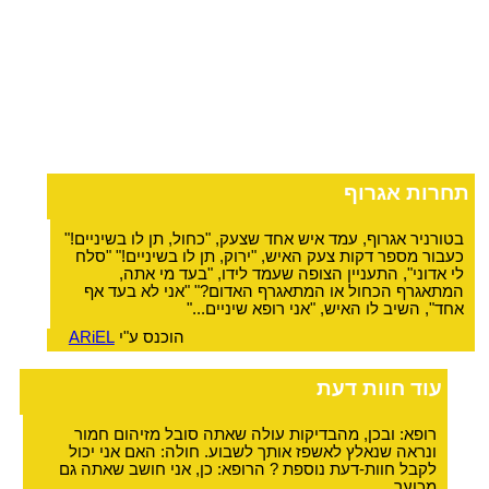
תחרות אגרוף
בטורניר אגרוף, עמד איש אחד שצעק, "כחול, תן לו בשיניים!"
כעבור מספר דקות צעק האיש, "ירוק, תן לו בשיניים!" "סלח
לי אדוני", התעניין הצופה שעמד לידו, "בעד מי אתה,
המתאגרף הכחול או המתאגרף האדום?" "אני לא בעד אף
אחד", השיב לו האיש, "אני רופא שיניים..."
הוכנס ע"י
ARiEL
עוד חוות דעת
רופא: ובכן, מהבדיקות עולה שאתה סובל מזיהום חמור
ונראה שנאלץ לאשפז אותך לשבוע. חולה: האם אני יכול
לקבל חוות-דעת נוספת ? הרופא: כן, אני חושב שאתה גם
מכוער.