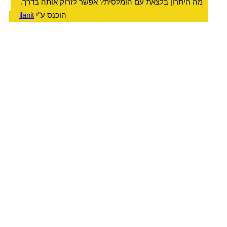
מה היתרון בלצאת עם הומלסית? אפשר לזרוק אותה בדרך.
הוכנס ע"י
ilanit