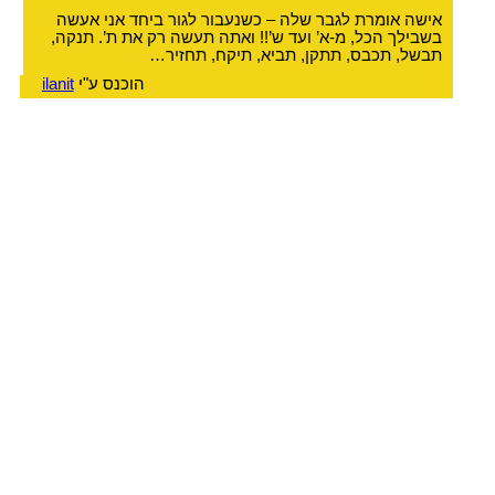
אישה אומרת לגבר שלה – כשנעבור לגור ביחד אני אעשה
בשבילך הכל, מ-א’ ועד ש’!! ואתה תעשה רק את ת’. תנקה,
תבשל, תכבס, תתקן, תביא, תיקח, תחזיר…
הוכנס ע"י
ilanit