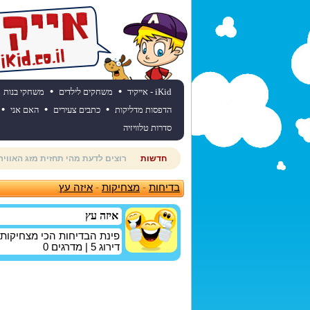
•
•
iKid - אייקיד
משחקים לילדים
משחקי בנות
•
•
•
הדפסות מדליקות
כתבים צעירים
האם אני
סדרות טלוויזיה
חדשות
חוגגים יום הולדת? כנסו לאתר יום
בדיחות
-
מצחיקות
-
איזה עץ
איזה עץ
פינת הבדיחות הכי מצחיקות
דירוג
5
| מדרגים
0