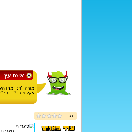
איזה עץ
מורה: "דני, מהו הע
אקליפטוס?" דני: "ב
דרג
סיגריות