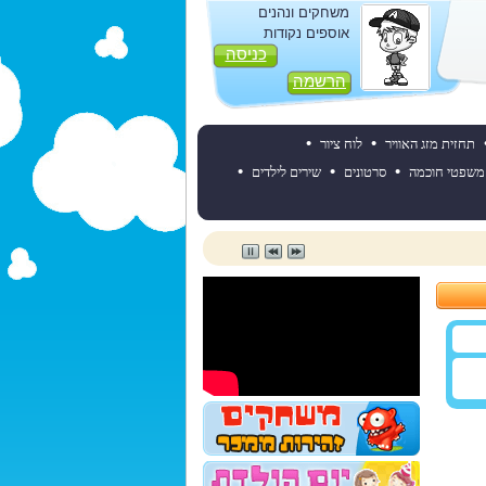
משחקים ונהנים
אוספים נקודות
כניסה
הרשמה
•
•
תחזית מזג האוויר
לוח ציור
•
•
•
משפטי חוכמה
סרטונים
שירים לילדים