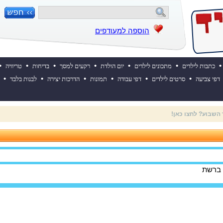
הוספה למעודפים
•
•
•
•
•
•
•
כתבות לילדים
מתכונים לילדים
יום הולדת
רקעים למסך
בדיחות
טריוויה
•
•
•
•
•
•
דפי צביעה
סרטים לילדים
דפי עבודה
תמונות
הדרכות יצירה
לבנות בלבד
 ההולדת של אייקיד! למעבר לאתר לחצו כאן
 ברשת