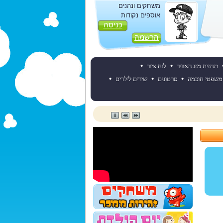
משחקים ונהנים
אוספים נקודות
כניסה
הרשמה
•
•
תחזית מזג האוויר
לוח ציור
•
•
•
משפטי חוכמה
סרטונים
שירים לילדים