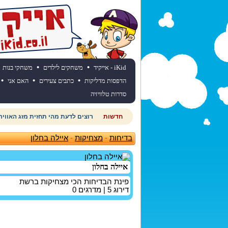
•
•
iKid - אייקיד
משחקים לילדים
משחקי בנות
•
•
•
הדפסות מדליקות
כתבים צעירים
האם אני
סדרות טלוויזיה
חדשות
חוגגים יום הולדת? כנסו לאתר יום
בדיחות
-
מצחיקות
-
איילה בחלון
איילה בחלון
פינת הבדיחות הכי מצחיקות ברשת
דירוג
5
| מדרגים
0