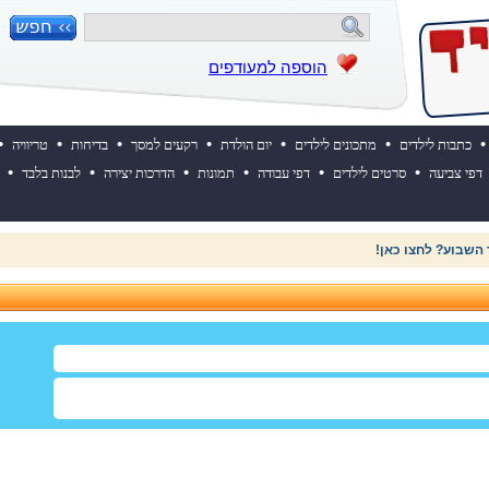
הוספה למעודפים
•
•
•
•
•
•
•
כתבות לילדים
מתכונים לילדים
יום הולדת
רקעים למסך
בדיחות
טריוויה
•
•
•
•
•
•
דפי צביעה
סרטים לילדים
דפי עבודה
תמונות
הדרכות יצירה
לבנות בלבד
 ההולדת של אייקיד! למעבר לאתר לחצו כאן