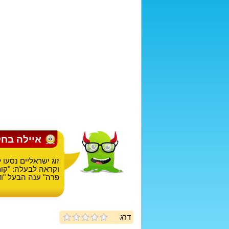
איילה בחל
זוג ישראליים נסעו
וקראה לבעלה: "קום
פרה" ענה הבעל "וד
דרג