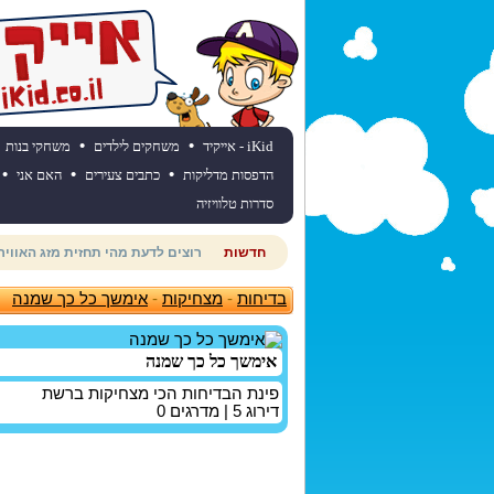
•
•
iKid - אייקיד
משחקים לילדים
משחקי בנות
•
•
•
הדפסות מדליקות
כתבים צעירים
האם אני
סדרות טלוויזיה
חדשות
חוגגים יום הולדת? כנסו לאתר יום
בדיחות
-
מצחיקות
-
אימשך כל כך שמנה
אימשך כל כך שמנה
פינת הבדיחות הכי מצחיקות ברשת
דירוג
5
| מדרגים
0