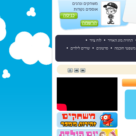
משחקים ונהנים
אוספים נקודות
כניסה
הרשמה
•
•
תחזית מזג האוויר
לוח ציור
•
•
•
משפטי חוכמה
סרטונים
שירים לילדים