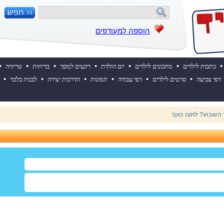
הוספה למעודפים
•
•
•
•
•
•
•
כתבות לילדים
מתכונים לילדים
יום הולדת
רקעים למסך
בדיחות
טריוויה
•
•
•
•
•
•
דפי צביעה
סרטים לילדים
דפי עבודה
תמונות
הדרכות יצירה
לבנות בלבד
 ההולדת של אייקיד! למעבר לאתר לחצו כאן