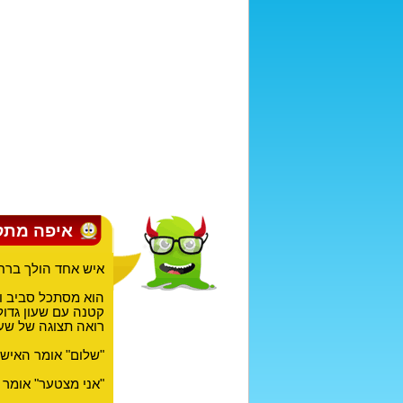
איפה מתק
איש אחד הולך ברחו
הוא מסתכל סביב ו
קטנה עם שעון גדול
רואה תצוגה של שעונ
"שלום" אומר האיש 
"אני מצטער" אומר ה