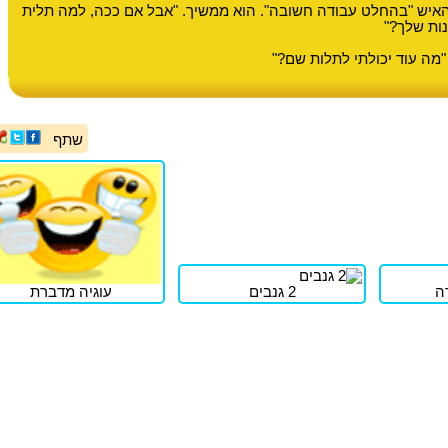
האיש "בהחלט עבודה חשובה". הוא ממשיך. "אבל אם ככה, למה תלית
נות שלך?"
"מה עוד יכולתי לתלות שם?"
שתף
ה
2 גנבים
עוגיה מדברת