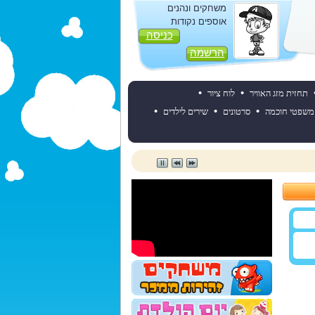
משחקים ונהנים
אוספים נקודות
כניסה
הרשמה
•
•
תחזית מזג האוויר
לוח ציור
•
•
•
משפטי חוכמה
סרטונים
שירים לילדים