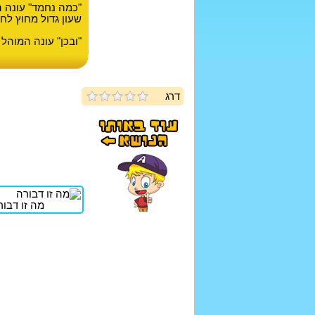
"כמה נחמד" עונה 
שעון גדול מחוץ לח
"ובכן" עונה המוהל 
דרג
מה זו דבור