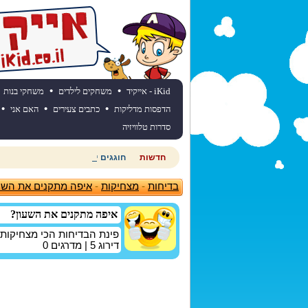
•
•
iKid - אייקיד
משחקים לילדים
משחקי בנות
•
•
•
הדפסות מדליקות
כתבים צעירים
האם אני
סדרות טלוויזיה
חדשות
חוגגים יום הולדת? כנסו לאתר יום
בדיחות
-
מצחיקות
-
איפה מתקנים את השע
איפה מתקנים את השעון?
פינת הבדיחות הכי מצחיקות
דירוג
5
| מדרגים
0