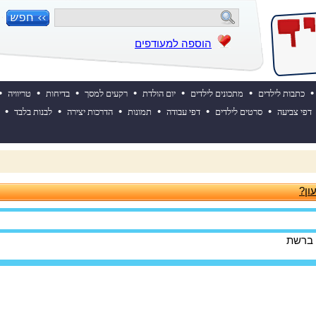
הוספה למעודפים
•
•
•
•
•
•
•
כתבות לילדים
מתכונים לילדים
יום הולדת
רקעים למסך
בדיחות
טריוויה
•
•
•
•
•
•
דפי צביעה
סרטים לילדים
דפי עבודה
תמונות
הדרכות יצירה
לבנות בלבד
 ההולדת של אייקיד! למעבר לאתר לחצו כאן
ון?
 ברשת