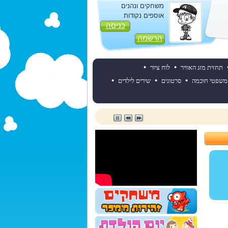
משחקים ונהנים
אוספים נקודות
כניסה
הרשמה
•
•
תחזית מזג האוויר
לוח ציור
•
•
•
משפטי חוכמה
סרטונים
שירים לילדים