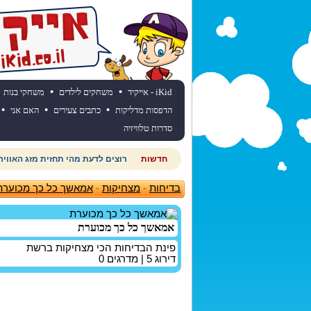
•
•
iKid - אייקיד
משחקים לילדים
משחקי בנות
•
•
•
הדפסות מדליקות
כתבים צעירים
האם אני
סדרות טלוויזיה
חדשות
רוצים לדעת מהי תחזית מזג האוויר
בדיחות
-
מצחיקות
-
אמאשך כל כך מכוערת
אמאשך כל כך מכוערת
פינת הבדיחות הכי מצחיקות ברשת
דירוג
5
| מדרגים
0