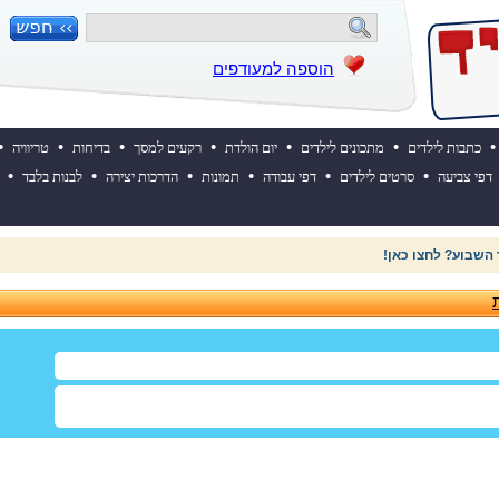
הוספה למעודפים
•
•
•
•
•
•
•
כתבות לילדים
מתכונים לילדים
יום הולדת
רקעים למסך
בדיחות
טריוויה
•
•
•
•
•
•
דפי צביעה
סרטים לילדים
דפי עבודה
תמונות
הדרכות יצירה
לבנות בלבד
 השבוע? לחצו כאן!