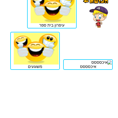
עיפרון בית ספר
איכסססס
משוגעים