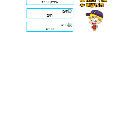
איציק ובבר
הים
כריש