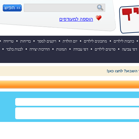
הוספה למעודפים
•
•
•
•
•
•
•
כתבות לילדים
מתכונים לילדים
יום הולדת
רקעים למסך
בדיחות
טריוויה
•
•
•
•
•
•
דפי צביעה
סרטים לילדים
דפי עבודה
תמונות
הדרכות יצירה
לבנות בלבד
 השבוע? לחצו כאן!