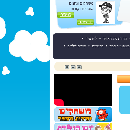
משחקים ונהנים
אוספים נקודות
כניסה
הרשמה
•
•
תחזית מזג האוויר
לוח ציור
•
•
•
משפטי חוכמה
סרטונים
שירים לילדים