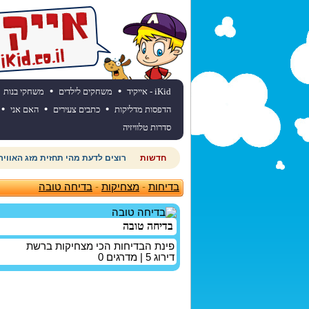
•
•
iKid - אייקיד
משחקים לילדים
משחקי בנות
•
•
•
הדפסות מדליקות
כתבים צעירים
האם אני
סדרות טלוויזיה
חדשות
רוצים לדעת מהי תחזית מזג האוויר
בדיחות
-
מצחיקות
-
בדיחה טובה
בדיחה טובה
פינת הבדיחות הכי מצחיקות ברשת
דירוג
5
| מדרגים
0