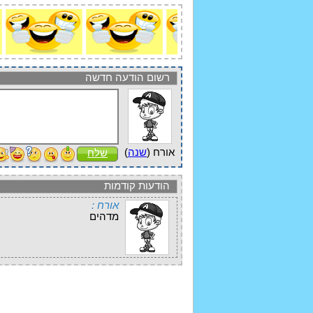
רשום הודעה חדשה
אורח (
שנה
)
שלח
הודעות קודמות
אורח :
מדהים