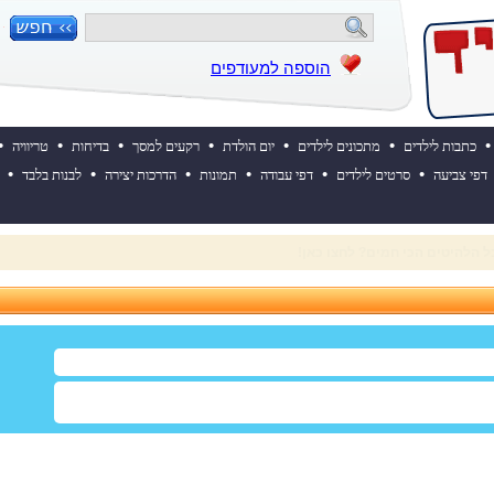
הוספה למעודפים
•
•
•
•
•
•
•
כתבות לילדים
מתכונים לילדים
יום הולדת
רקעים למסך
בדיחות
טריוויה
•
•
•
•
•
•
דפי צביעה
סרטים לילדים
דפי עבודה
תמונות
הדרכות יצירה
לבנות בלבד
 השבוע? לחצו כאן!