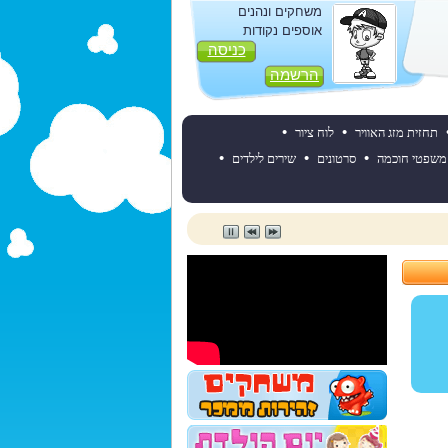
משחקים ונהנים
אוספים נקודות
כניסה
הרשמה
•
•
תחזית מזג האוויר
לוח ציור
•
•
•
משפטי חוכמה
סרטונים
שירים לילדים