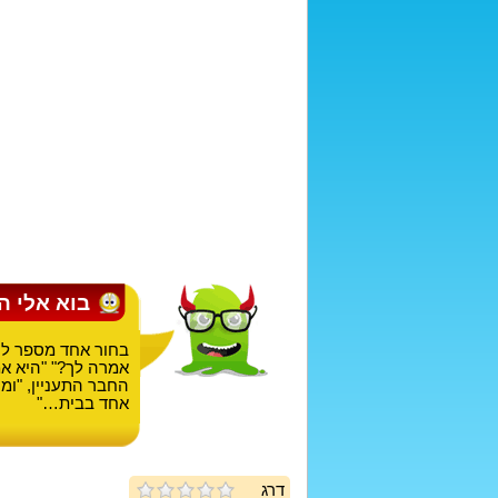
בוא אלי ה
בחור אחד מספר לחב
אמרה לך?" "היא אמ
החבר התעניין, "ומ
אחד בבית…"
דרג