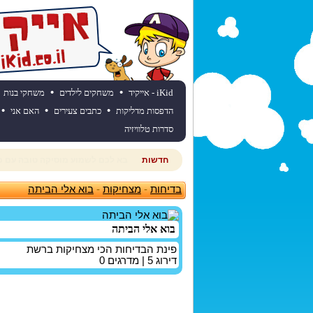
•
•
iKid - אייקיד
משחקים לילדים
משחקי בנות
•
•
•
הדפסות מדליקות
כתבים צעירים
האם אני
סדרות טלוויזיה
חדשות
רוצים לדעת מהי תחזית מזג האוויר
בדיחות
-
מצחיקות
-
בוא אלי הביתה
בוא אלי הביתה
פינת הבדיחות הכי מצחיקות ברשת
דירוג
5
| מדרגים
0