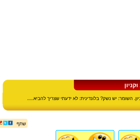
וקניון
ון. השומר: יש נשק? בלונדינית: לא ידעתי שצריך להביא.....
שתף