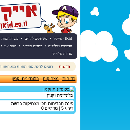
•
•
iKid - אייקיד
משחקים לילדים
משחקי בנות
•
•
•
הדפסות מדליקות
כתבים צעירים
האם אני
סדרות טלוויזיה
חדשות
חוגגים יום הולדת? כנסו לאתר יום
בדיחות
-
מצחיקות
-
בלונדינית וקניון
בלונדינית וקניון
פינת הבדיחות הכי מצחיקות ברשת
דירוג
5
| מדרגים
0