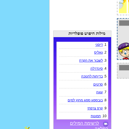
מילות חיפוש פופלריות
1.
דיסני
2.
גאליס
3.
לשבור את הקרח
4.
סינדרלה
5.
בדיחות לחנוכה
6.
סרטים
7.
עוגה
8.
בובספוג ספוג מחוץ למים
9.
קרפ צרפתי
10.
תמונות
לרשימת המילים
המלאה