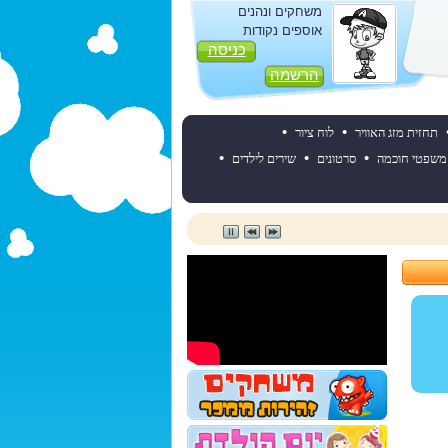
משחקים ונהנים
אוספים נקודות
כניסה
הרשמה
•
•
תחזית מזג האוויר
לוח ציור
•
•
•
משפטי חוכמה
סרטונים
שירים לילדים