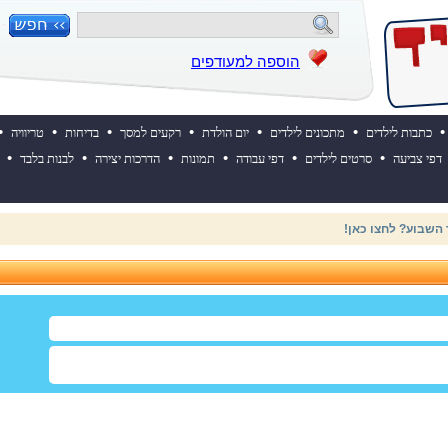
הוספה למעודפים
•
•
•
•
•
•
•
כתבות לילדים
מתכונים לילדים
יום הולדת
רקעים למסך
בדיחות
טריוויה
•
•
•
•
•
•
דפי צביעה
סרטים לילדים
דפי עבודה
תמונות
הדרכות יצירה
לבנות בלבד
 ההולדת של אייקיד! למעבר לאתר לחצו כאן