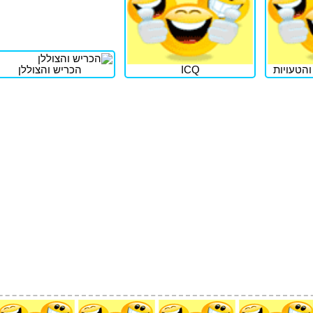
הטעויות
ICQ
הכריש והצוללן