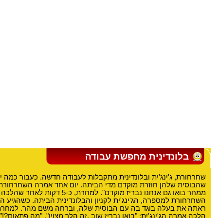
בלונדינית מחפשת עבודה
שחרחורת, ג'ינג'ית ובלונדינית מתקבלות לעבודה חדשה. כעבור כמה י
שהבוסית שלהן חוזרת מוקדם מדי הביתה. יום אחד אמרה השחרחורת: "
ממחר בואו גם אנחנו נבריז מוקדם". למחרת, כ-
השחרחורת למספרה, הג'ינג'ית לקניון והבלונדינית הביתה. כשהגיע ה
ראתה את בעלה בוגד בה עם הבוסית שלה, וברחה משם מהר. למחרת
הלכה אמרה הג'ינג'ית: "בואו נבריז שוב ,זה הלך מצוין". "מה פתאום?!"