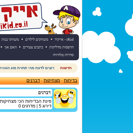
•
•
iKid - אייקיד
משחקים לילדים
משחקי בנות
•
•
•
הדפסות מדליקות
כתבים צעירים
האם אני
סדרות טלוויזיה
חדשות
רוצים לדעת מהי תחזית מזג האוויר
בדיחות
-
מצחיקות
-
דברנים
דברנים
פינת הבדיחות הכי מצחיקות
דירוג
5
| מדרגים
0