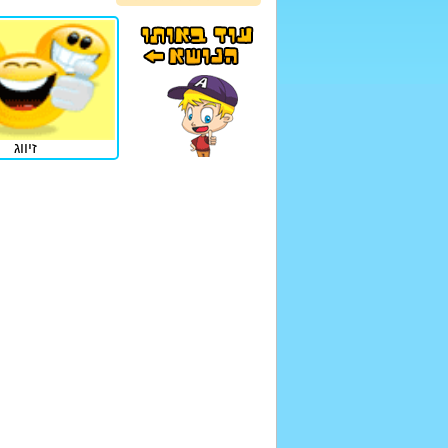
זיווג