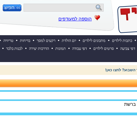
הוספה למעודפים
•
•
•
•
•
•
•
כתבות לילדים
מתכונים לילדים
יום הולדת
רקעים למסך
בדיחות
טריוויה
•
•
•
•
•
•
דפי צביעה
סרטים לילדים
דפי עבודה
תמונות
הדרכות יצירה
לבנות בלבד
 השבוע? לחצו כאן!
 ברשת