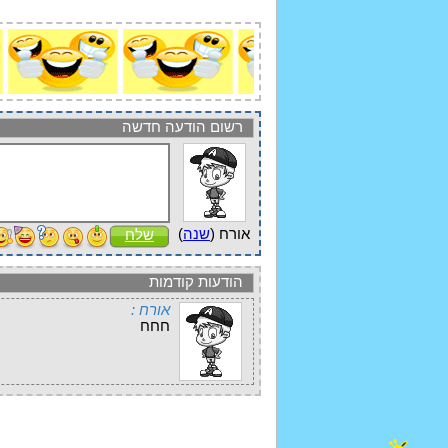
רשום הודעה חדשה
אורח (
שנה
)
שלח
הודעות קודמות
אורח :
חחח