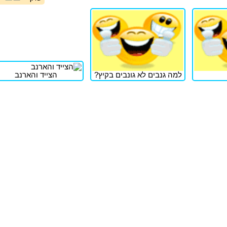
למה גנבים לא גונבים בקיץ?
הצייד והארנב