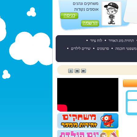
משחקים ונהנים
אוספים נקודות
כניסה
הרשמה
•
•
תחזית מזג האוויר
לוח ציור
•
•
•
משפטי חוכמה
סרטונים
שירים לילדים