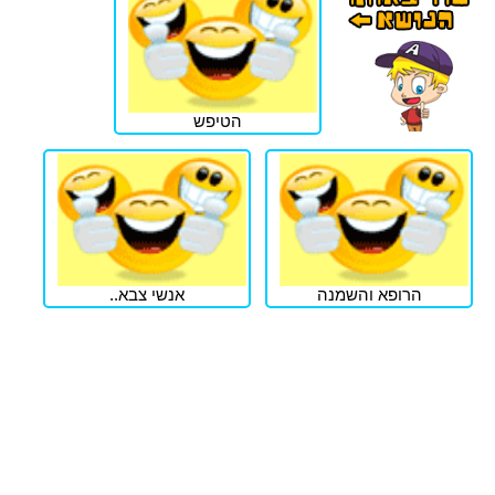
הטיפש
הרופא והשמנה
אנשי צבא..