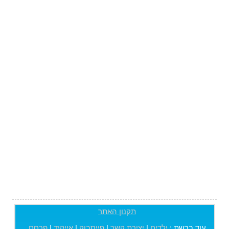
תקנון האתר
עוד ברשת :
ילדים
|
יצירת קשר
|
פייסבוק
|
אייקיד
|
פרסם