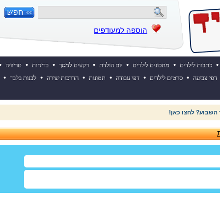
הוספה למעודפים
•
•
•
•
•
•
•
כתבות לילדים
מתכונים לילדים
יום הולדת
רקעים למסך
בדיחות
טריוויה
•
•
•
•
•
•
דפי צביעה
סרטים לילדים
דפי עבודה
תמונות
הדרכות יצירה
לבנות בלבד
 השבוע? לחצו כאן!