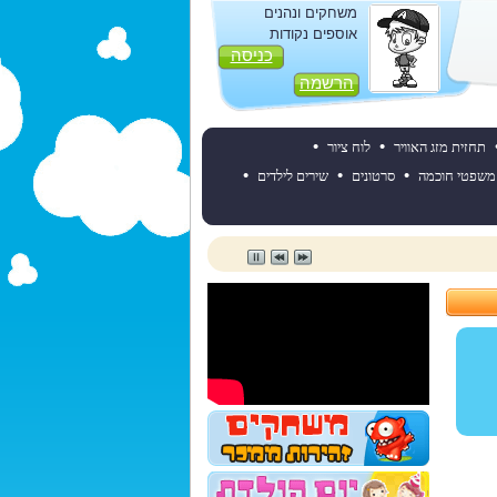
משחקים ונהנים
אוספים נקודות
כניסה
הרשמה
•
•
תחזית מזג האוויר
לוח ציור
•
•
•
משפטי חוכמה
סרטונים
שירים לילדים