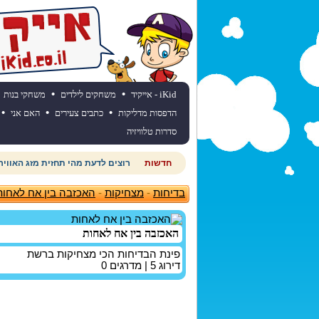
•
•
iKid - אייקיד
משחקים לילדים
משחקי בנות
•
•
•
הדפסות מדליקות
כתבים צעירים
האם אני
סדרות טלוויזיה
חדשות
רוצים לדעת מהי תחזית מזג האוויר
בדיחות
-
מצחיקות
-
האכזבה בין אח לאחות
האכזבה בין אח לאחות
פינת הבדיחות הכי מצחיקות ברשת
דירוג
5
| מדרגים
0