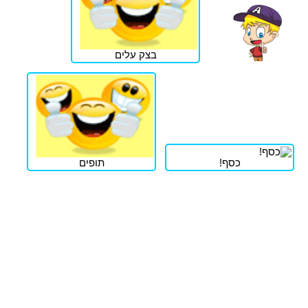
בצק עלים
כסף!
תופים