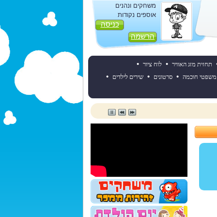
משחקים ונהנים
אוספים נקודות
כניסה
הרשמה
•
•
תחזית מזג האוויר
לוח ציור
•
•
•
משפטי חוכמה
סרטונים
שירים לילדים