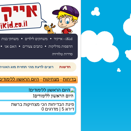
•
•
iKid - אייקיד
משחקים לילדים
משחקי בנות
•
•
•
הדפסות מדליקות
כתבים צעירים
האם אני
סדרות טלוויזיה
חדשות
רוצים לדעת מהי תחזית מזג האוויר
בדיחות
-
מצחיקות
-
היום הראשון ללימודים
היום הראשון ללימודים!
פינת הבדיחות הכי מצחיקות ברשת
דירוג
5
| מדרגים
0