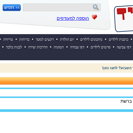
הוספה למעודפים
•
•
•
•
•
•
•
כתבות לילדים
מתכונים לילדים
יום הולדת
רקעים למסך
בדיחות
טריוויה
•
•
•
•
•
•
דפי צביעה
סרטים לילדים
דפי עבודה
תמונות
הדרכות יצירה
לבנות בלבד
 השבוע? לחצו כאן!
 ברשת