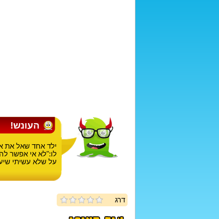
העונש!
ילד אחד שאל את אב
לו:"לא אי אפשר לה
על שלא עשיתי שיעו
דרג