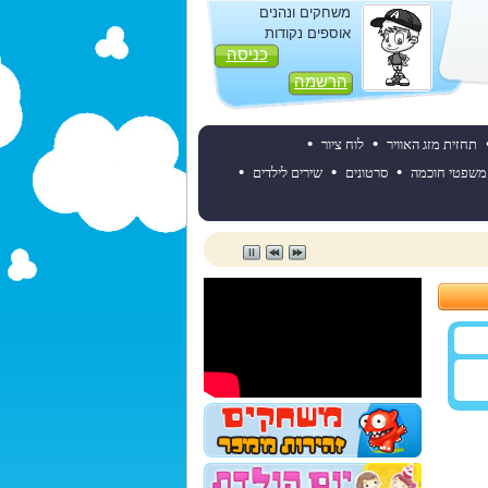
משחקים ונהנים
אוספים נקודות
כניסה
הרשמה
•
•
תחזית מזג האוויר
לוח ציור
•
•
•
משפטי חוכמה
סרטונים
שירים לילדים