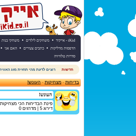
•
•
iKid - אייקיד
משחקים לילדים
משחקי בנות
•
•
•
הדפסות מדליקות
כתבים צעירים
האם אני
סדרות טלוויזיה
חדשות
רוצים לדעת מהי תחזית מזג האוויר
בדיחות
-
מצחיקות
-
העונש!
העונש!
פינת הבדיחות הכי מצחיקות
דירוג
5
| מדרגים
0