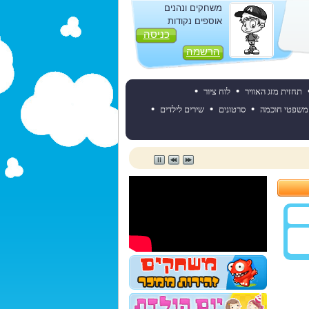
משחקים ונהנים
אוספים נקודות
כניסה
הרשמה
•
•
תחזית מזג האוויר
לוח ציור
•
•
•
משפטי חוכמה
סרטונים
שירים לילדים