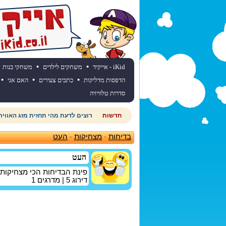
•
•
iKid - אייקיד
משחקים לילדים
משחקי בנות
•
•
•
הדפסות מדליקות
כתבים צעירים
האם אני
סדרות טלוויזיה
חדשות
רוצים לדעת מהי תחזית מזג האוויר
בדיחות
-
מצחיקות
-
העט
העט
פינת הבדיחות הכי מצחיקות
דירוג
5
| מדרגים
1