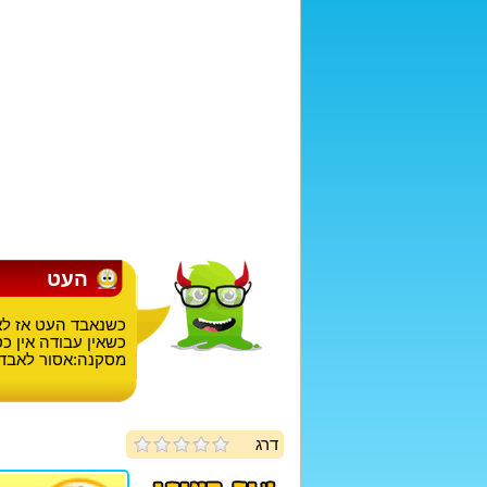
העט
כשנאבד העט אז לא 
כשאין עבודה אין כ
מסקנה:אסור לאבד 
דרג