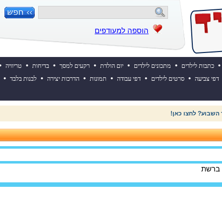
הוספה למעודפים
•
•
•
•
•
•
•
כתבות לילדים
מתכונים לילדים
יום הולדת
רקעים למסך
בדיחות
טריוויה
•
•
•
•
•
•
דפי צביעה
סרטים לילדים
דפי עבודה
תמונות
הדרכות יצירה
לבנות בלבד
 השבוע? לחצו כאן!
 ברשת