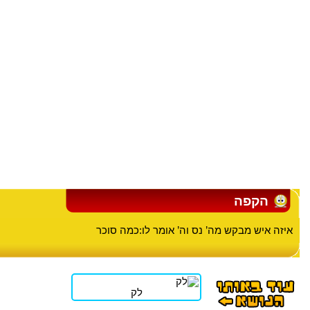
הקפה
איזה איש מבקש מה’ נס וה’ אומר לו:כמה סוכר
לק