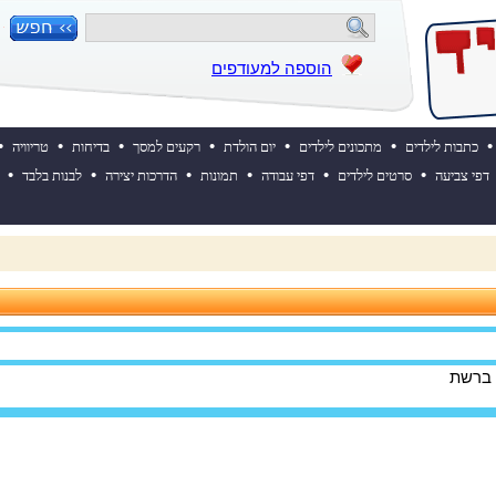
הוספה למעודפים
•
•
•
•
•
•
•
כתבות לילדים
מתכונים לילדים
יום הולדת
רקעים למסך
בדיחות
טריוויה
•
•
•
•
•
•
דפי צביעה
סרטים לילדים
דפי עבודה
תמונות
הדרכות יצירה
לבנות בלבד
 ההולדת של אייקיד! למעבר לאתר לחצו כאן
 ברשת