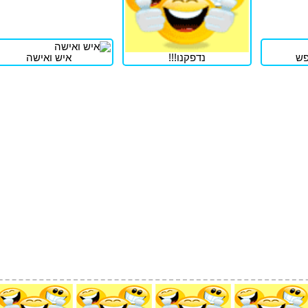
פש
נדפקנו!!!
איש ואישה