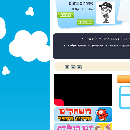
משחקים ונהנים
אוספים נקודות
כניסה
הרשמה
•
•
תחזית מזג האוויר
לוח ציור
•
•
•
משפטי חוכמה
סרטונים
שירים לילדים