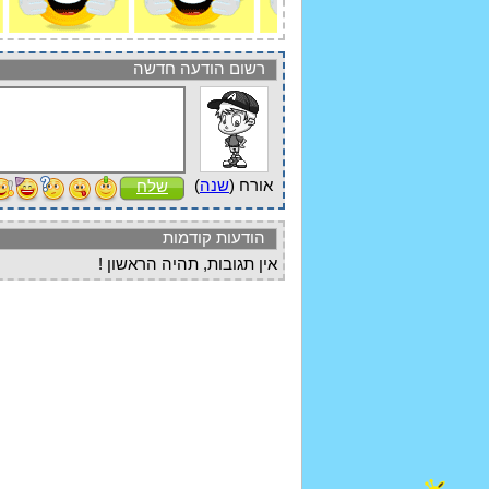
רשום הודעה חדשה
אורח (
שנה
)
שלח
הודעות קודמות
אין תגובות, תהיה הראשון !