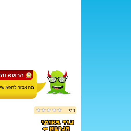
הרופא וה
מה אסור לרופא שי
דרג