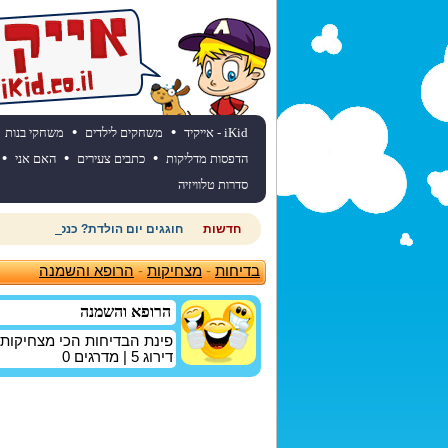
•
•
iKid - אייקיד
משחקים לילדים
משחקי בנות
•
•
•
הדפסות מדליקות
כתבים צעירים
האם אני
סדרות טלוויזיה
חדשות
חוגגים יום הולדת? כנסו לאתר יום
בדיחות
-
מצחיקות
-
הרופא והשמנה
הרופא והשמנה
פינת הבדיחות הכי מצחיקות
דירוג
5
| מדרגים
0