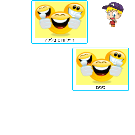
חייל ודוס בלילה
כינים