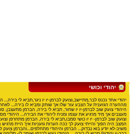
יהודי וכושי
יהודי אחד נכנס לבר,מתיישב,וצועק לברמן-יו יו ניגר,תביא לי בירה... 
מההערה הגזענית על הצבע עור שלו אך שותק ומביא לו בירה... לאחר
היהודי צועק שוב לברמן-יו יו שחור, תביא לי בירה, הברמן מתעצבן, סו
מעצבים אך מיד מרגיע את עצמו ומניח ליהודי את הבירה... היהודי מס
וצועק שוב לברמן- יו יו כושי סמבו,תביא לי בירה, הברמן מתחרפן וצוע
המצב היה הפוך והייתי צועק לך ככה הערות גזעניות איך היית מרגיש ה
משיב-לא יודע בוא נבדוק... הברמן והיהודי מתחלפים...והברמן צועק 
בבר-יו יהודון!! תביא לי בירה.... היהודי ניגש לברמן ואומר לו- סליחה 