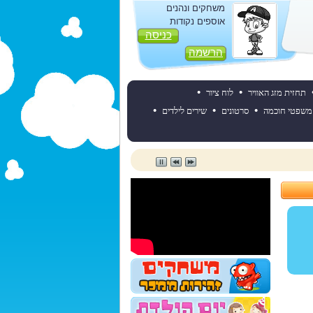
משחקים ונהנים
אוספים נקודות
כניסה
הרשמה
•
•
תחזית מזג האוויר
לוח ציור
•
•
•
משפטי חוכמה
סרטונים
שירים לילדים