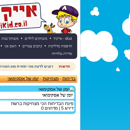
•
•
iKid - אייקיד
משחקים לילדים
משחקי בנות
•
•
•
הדפסות מדליקות
כתבים צעירים
האם אני
סדרות טלוויזיה
חדשות
רוצים לדעת מהי תחזית מזג האוויר
בדיחות
-
מצחיקות
-
יומן של אסקימואי
יומן של אסקימואי
פינת הבדיחות הכי מצחיקות ברשת
דירוג
5
| מדרגים
0