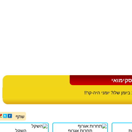
סקימואי
יומן שלו? יומני היה-קר!!
שתף
ת
תחרות אגרוף
השקל