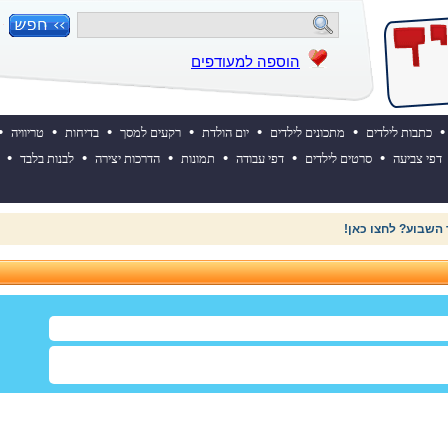
הוספה למעודפים
•
•
•
•
•
•
•
כתבות לילדים
מתכונים לילדים
יום הולדת
רקעים למסך
בדיחות
טריוויה
•
•
•
•
•
•
דפי צביעה
סרטים לילדים
דפי עבודה
תמונות
הדרכות יצירה
לבנות בלבד
 השבוע? לחצו כאן!