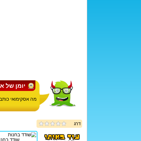
יומן של א
מה אסקימואי כותב ב
דרג
שודד בחנו