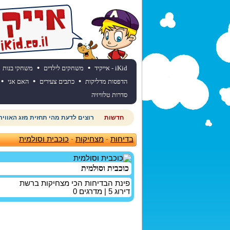
•
•
iKid - אייקיד
משחקים לילדים
משחקי בנות
•
•
•
הדפסות מדליקות
כתבים צעירים
האם אני
סדרות טלוויזיה
חדשות
רוצים לדעת מהי תחזית מזג האוויר
בדיחות
-
מצחיקות
-
כוכבית וסולמית
כוכבית וסולמית
פינת הבדיחות הכי מצחיקות ברשת
דירוג
5
| מדרגים
0