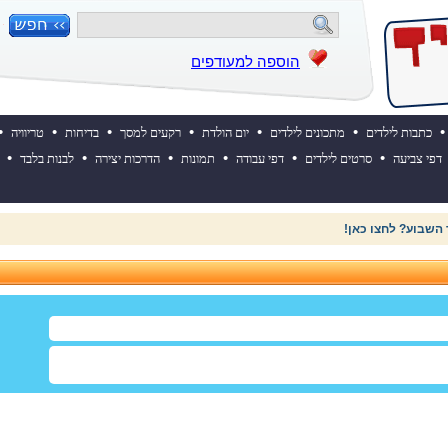
הוספה למעודפים
•
•
•
•
•
•
•
כתבות לילדים
מתכונים לילדים
יום הולדת
רקעים למסך
בדיחות
טריוויה
•
•
•
•
•
•
דפי צביעה
סרטים לילדים
דפי עבודה
תמונות
הדרכות יצירה
לבנות בלבד
 השבוע? לחצו כאן!