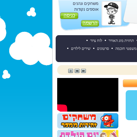
משחקים ונהנים
אוספים נקודות
כניסה
הרשמה
•
•
תחזית מזג האוויר
לוח ציור
•
•
•
משפטי חוכמה
סרטונים
שירים לילדים