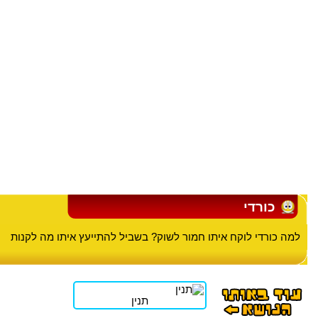
כורדי
למה כורדי לוקח איתו חמור לשוק? בשביל להתייעץ איתו מה לקנות
תנין