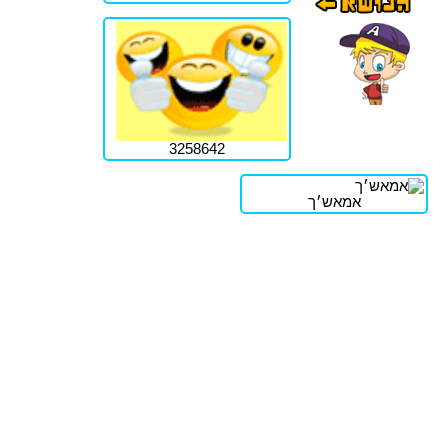
3258642
אמאש׳ך