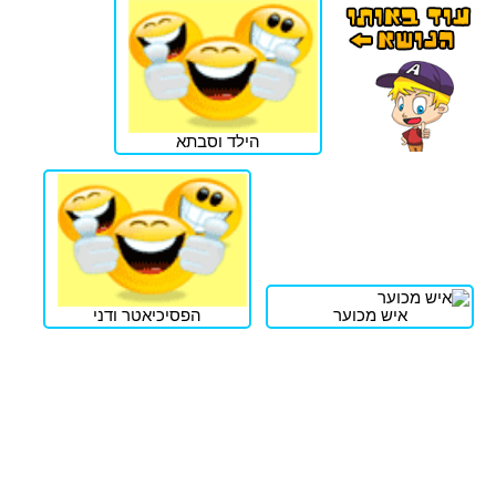
הילד וסבתא
איש מכוער
הפסיכיאטר ודני