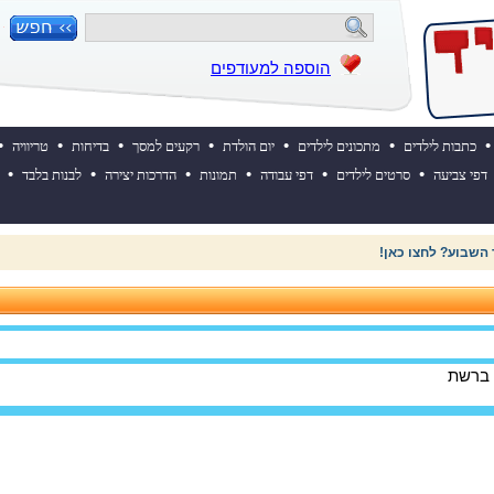
הוספה למעודפים
•
•
•
•
•
•
•
כתבות לילדים
מתכונים לילדים
יום הולדת
רקעים למסך
בדיחות
טריוויה
•
•
•
•
•
•
דפי צביעה
סרטים לילדים
דפי עבודה
תמונות
הדרכות יצירה
לבנות בלבד
 השבוע? לחצו כאן!
 ברשת