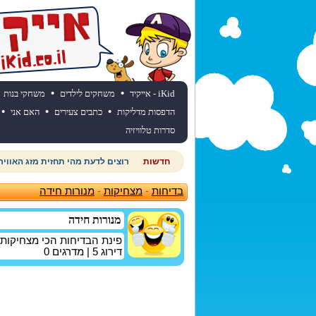
•
•
iKid - אייקיד
משחקים לילדים
משחקי בנות
•
•
•
הדפסות מדליקות
כתבים צעירים
האם אני
סדרות טלוויזיה
חדשות
רוצים לדעת מהי תחזית מזג האוויר
בדיחות
-
מצחיקות
-
מנורות חידה
מנורות חידה
פינת הבדיחות הכי מצחיקות
דירוג
5
| מדרגים
0