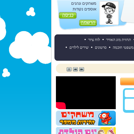
משחקים ונהנים
אוספים נקודות
כניסה
הרשמה
•
•
תחזית מזג האוויר
לוח ציור
•
•
•
משפטי חוכמה
סרטונים
שירים לילדים