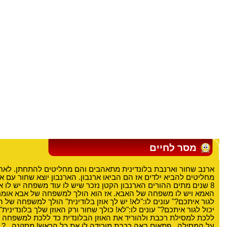
מסר לחיים
ארנב שחור וארנבת בלונדינית מתאהבים והם מחליטים להתחתן. לאח
מחליטים להביא ילדים אז הם הביאו ארנבון. הארנבון יוצא שחור עם אוז
8 שנים מתים ההורים הארנבון הקטן נזכר שיש לו עוד משפחה יש לו
האמא ויש לו משפחה של האבא. אז הוא הולך למשפחה של אבא אומר ל
לגור איתכם?" עונים לו:"לא! יש לך אוזן בלודינית" הולך למשפחה של 
יכול לגור איתכם?" עונים לו:"לא! כולך שחור ורק האוזן שלך בלונדינית
ללכת למסילת רכבת ולהוריד את האוזן הבלונדית כד ללכת למשפחה 
על המסילה...פתאום באה רכבת מורידה לו את כל הראש! מסקנה...?