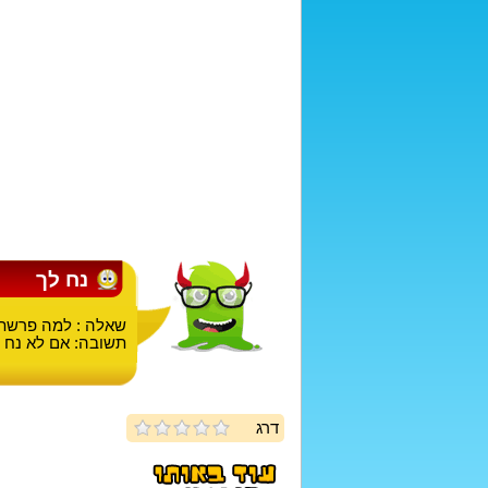
נח לך
שאלה : למה פרשת 
תשובה: אם לא נח ל
דרג