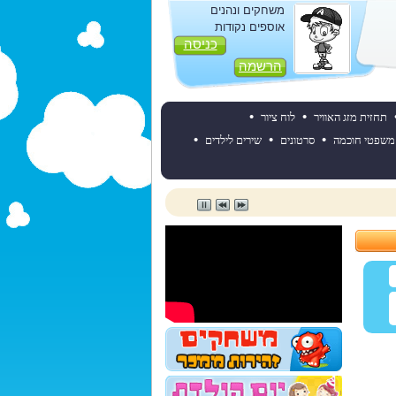
משחקים ונהנים
אוספים נקודות
כניסה
הרשמה
•
•
תחזית מזג האוויר
לוח ציור
•
•
•
משפטי חוכמה
סרטונים
שירים לילדים