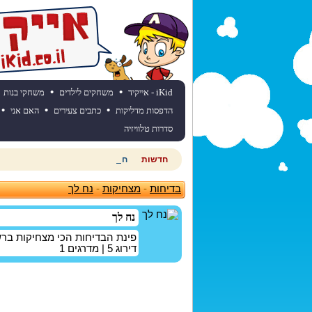
•
•
iKid - אייקיד
משחקים לילדים
משחקי בנות
•
•
•
הדפסות מדליקות
כתבים צעירים
האם אני
סדרות טלוויזיה
חדשות
חוגגים יום הולדת? כנסו לאתר יום
בדיחות
-
מצחיקות
-
נח לך
נח לך
פינת הבדיחות הכי מצחיקות בר
דירוג
5
| מדרגים
1