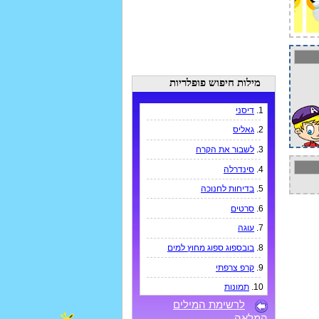
מילות חיפוש פופלריות
1.
דיסני
2.
גאליס
3.
לשבור את הקרח
4.
סינדרלה
5.
בדיחות לחנוכה
6.
סרטים
7.
עוגה
8.
בובספוג ספוג מחוץ למים
9.
קרפ צרפתי
10.
תמונות
לרשימת המילים
המלאה