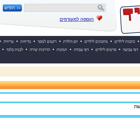
הוספה למעודפים
•
•
•
•
•
•
•
כתבות לילדים
מתכונים לילדים
יום הולדת
רקעים למסך
בדיחות
טריוויה
•
•
•
•
•
•
דפי צביעה
סרטים לילדים
דפי עבודה
תמונות
הדרכות יצירה
לבנות בלבד
 ההולדת של אייקיד! למעבר לאתר לחצו כאן
שת