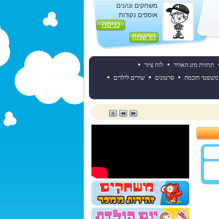
משחקים ונהנים
אוספים נקודות
כניסה
הרשמה
•
•
תחזית מזג האוויר
לוח ציור
•
•
•
משפטי חוכמה
סרטונים
שירים לילדים