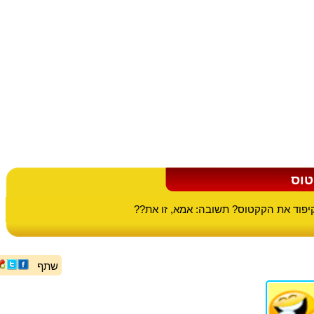
טוס
פוד את הקקטוס? תשובה: אמא, זו את??
שתף