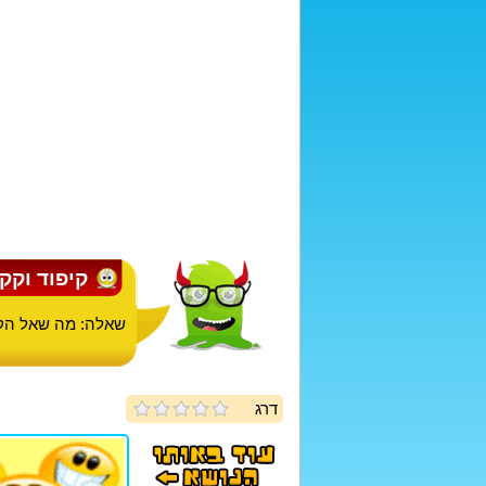
קיפוד וקק
שאלה: מה שאל הקי
דרג