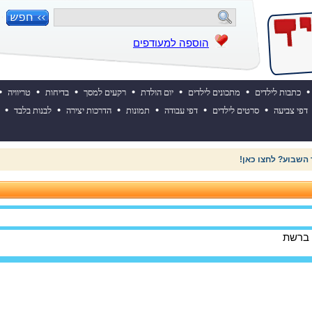
הוספה למעודפים
•
•
•
•
•
•
•
כתבות לילדים
מתכונים לילדים
יום הולדת
רקעים למסך
בדיחות
טריוויה
•
•
•
•
•
•
דפי צביעה
סרטים לילדים
דפי עבודה
תמונות
הדרכות יצירה
לבנות בלבד
 השבוע? לחצו כאן!
 ברשת