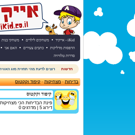
•
•
iKid - אייקיד
משחקים לילדים
משחקי בנות
•
•
•
הדפסות מדליקות
כתבים צעירים
האם אני
סדרות טלוויזיה
חדשות
רוצים לדעת מהי תחזית מזג האוויר
בדיחות
-
מצחיקות
-
קיפוד וקקטוס
קיפוד וקקטוס
פינת הבדיחות הכי מצחיקות
דירוג
5
| מדרגים
0