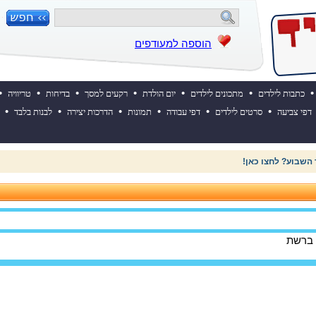
הוספה למעודפים
•
•
•
•
•
•
•
כתבות לילדים
מתכונים לילדים
יום הולדת
רקעים למסך
בדיחות
טריוויה
•
•
•
•
•
•
דפי צביעה
סרטים לילדים
דפי עבודה
תמונות
הדרכות יצירה
לבנות בלבד
 השבוע? לחצו כאן!
 ברשת