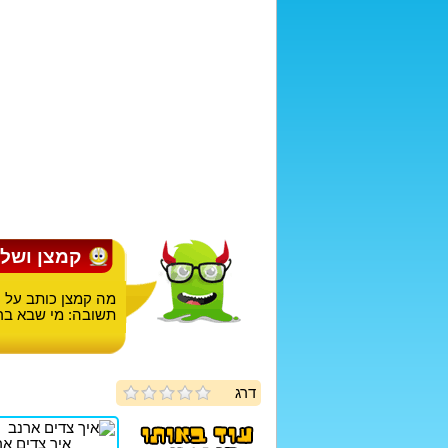
קמצן ושל
מה קמצן כותב על 
תשובה: מי שבא ברו
דרג
איך צדים אר