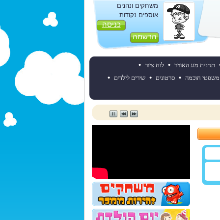
משחקים ונהנים
אוספים נקודות
כניסה
הרשמה
•
•
תחזית מזג האוויר
לוח ציור
•
•
•
משפטי חוכמה
סרטונים
שירים לילדים