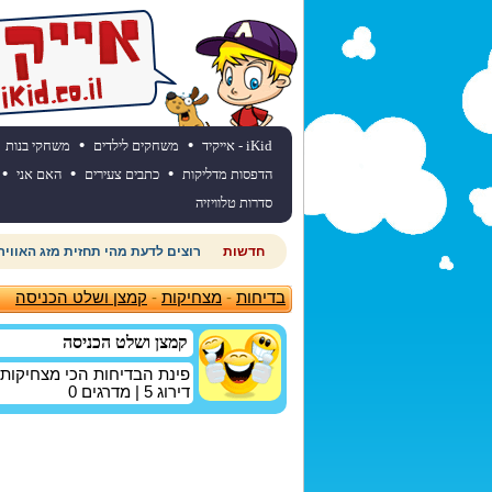
•
•
iKid - אייקיד
משחקים לילדים
משחקי בנות
•
•
•
הדפסות מדליקות
כתבים צעירים
האם אני
סדרות טלוויזיה
חדשות
רוצים לדעת מהי תחזית מזג האוויר
בדיחות
-
מצחיקות
-
קמצן ושלט הכניסה
קמצן ושלט הכניסה
פינת הבדיחות הכי מצחיקות
דירוג
5
| מדרגים
0