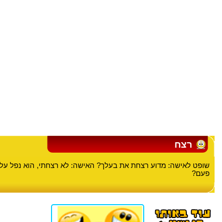
רצח
פעם?