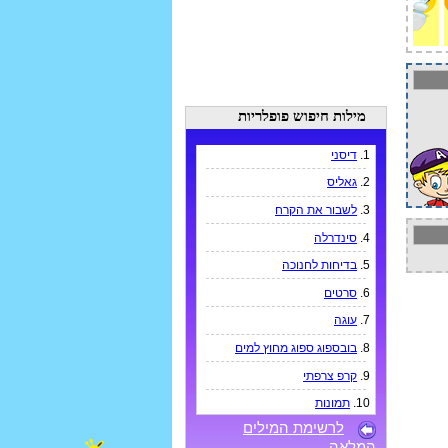
מילות חיפוש פופלריות
1.
דיסני
2.
גאליס
3.
לשבור את הקרח
4.
סינדרלה
5.
בדיחות לחנוכה
6.
סרטים
7.
עוגה
8.
בובספוג ספוג מחוץ למים
9.
קרפ צרפתי
10.
תמונות
לרשימת המילים
המלאה