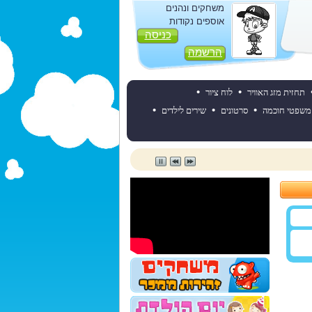
משחקים ונהנים
אוספים נקודות
כניסה
הרשמה
•
•
תחזית מזג האוויר
לוח ציור
•
•
•
משפטי חוכמה
סרטונים
שירים לילדים