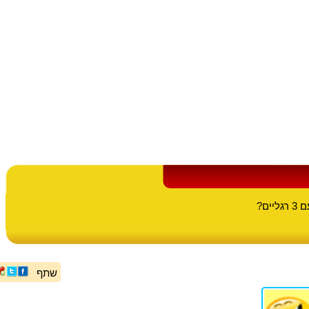
ים?
שתף