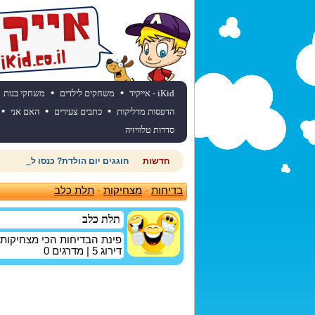
•
•
iKid - אייקיד
משחקים לילדים
משחקי בנות
•
•
•
הדפסות מדליקות
כתבים צעירים
האם אני
סדרות טלוויזיה
חדשות
חוגגים יום הולדת? כנסו לאתר יום
בדיחות
-
מצחיקות
-
תלת כלב
תלת כלב
פינת הבדיחות הכי מצחיקות
דירוג
5
| מדרגים
0