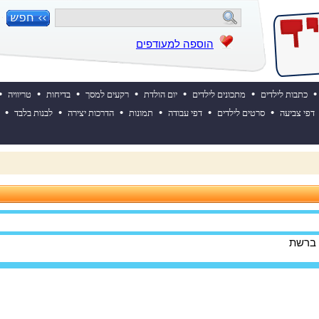
הוספה למעודפים
•
•
•
•
•
•
•
כתבות לילדים
מתכונים לילדים
יום הולדת
רקעים למסך
בדיחות
טריוויה
•
•
•
•
•
•
דפי צביעה
סרטים לילדים
דפי עבודה
תמונות
הדרכות יצירה
לבנות בלבד
 ההולדת של אייקיד! למעבר לאתר לחצו כאן
 ברשת