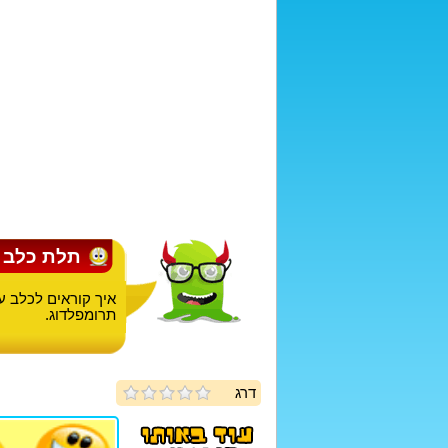
תלת כלב
איך קוראים לכלב עם 3 רגלי
תרומפלדוג.
דרג