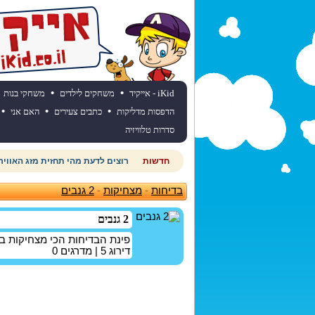
•
•
iKid - אייקיד
משחקים לילדים
משחקי בנות
•
•
•
הדפסות מדליקות
כתבים צעירים
האם אני
סדרות טלוויזיה
חדשות
רוצים לדעת מהי תחזית מזג האוויר
בדיחות
-
מצחיקות
-
2 גנבים
2 גנבים
פינת הבדיחות הכי מצחיקות 
דירוג
5
| מדרגים
0