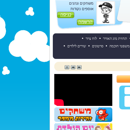
משחקים ונהנים
אוספים נקודות
כניסה
הרשמה
•
•
תחזית מזג האוויר
לוח ציור
•
•
•
משפטי חוכמה
סרטונים
שירים לילדים