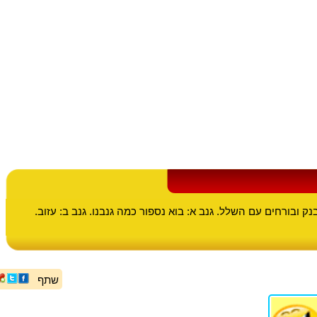
נק ובורחים עם השלל. גנב א: בוא נספור כמה גנבנו. גנב ב: עזוב.
שתף