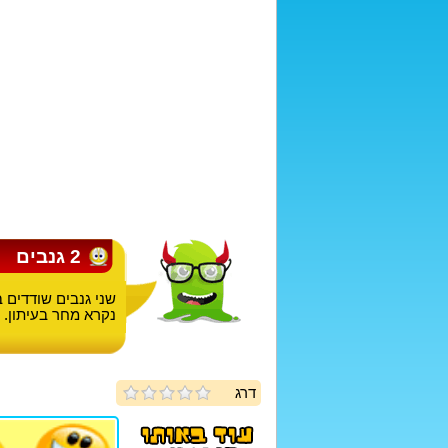
2 גנבים
שני גנבים שודדים ב
נקרא מחר בעיתון.
דרג