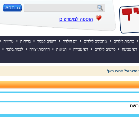
הוספה למעודפים
•
•
•
•
•
•
•
כתבות לילדים
מתכונים לילדים
יום הולדת
רקעים למסך
בדיחות
טריוויה
•
•
•
•
•
•
דפי צביעה
סרטים לילדים
דפי עבודה
תמונות
הדרכות יצירה
לבנות בלבד
 השבוע? לחצו כאן!
ברשת