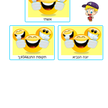
אשתי
יונה הנביא
תקופת התנ&#34;ך