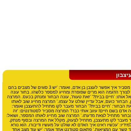
מרצה לפסיכולוגיה מסביר איך אפשר לעצבן בן אדם, ואומר: 'יש 3 סוגים של מצבים בהם
 לצורך הדגמה הוא מרים שפופרת ומחייג למספר כלשהו. בחור עונה
ל אותו: 'חיים בבית?' 'זאת טעות', עונה הבחור ומנתק בכעס. המרצה
 הבחור כועס, אבל עדיין שולט על עצמו.' המרצה מחייג שוב לאותו
ת הבחור: 'חיים בבית?' הבחור מעבר לקו מתחיל להתעצבן ואומר:
ה אדם בשם חיים! עזוב אותי כבר!' המרצה מסביר לסטודנטים: 'זה
בחור מתחיל לצאת מדעתו.' המרצה שוב מחייג לאותו המספר, ושואל:
ר מעבר לקו מתעצבן, מתחיל לצעוק, מקלל את המרצה ובסוף מנתק.
יו: 'עכשיו ראינו איך האדם לא שולט על מעשיו ודיבורו. הוא נורא
בד קשר עם המציאות.' פתאום סטודנט אחד אומר: 'יש עוד מצב אחד