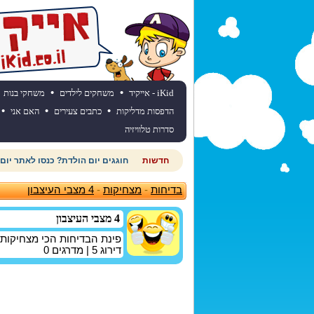
•
•
iKid - אייקיד
משחקים לילדים
משחקי בנות
•
•
•
הדפסות מדליקות
כתבים צעירים
האם אני
סדרות טלוויזיה
חדשות
חוגגים יום הולדת? כנסו לאתר יום
בדיחות
-
מצחיקות
-
4 מצבי העיצבון
4 מצבי העיצבון
פינת הבדיחות הכי מצחיקות
דירוג
5
| מדרגים
0