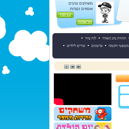
משחקים ונהנים
אוספים נקודות
כניסה
הרשמה
•
•
תחזית מזג האוויר
לוח ציור
•
•
•
משפטי חוכמה
סרטונים
שירים לילדים