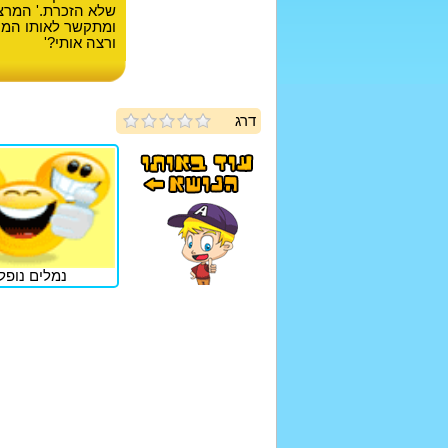
שלא הזכרת.' המרצ
ומתקשר לאותו המספ
ורצה אותי?'
דרג
נמלים נופל