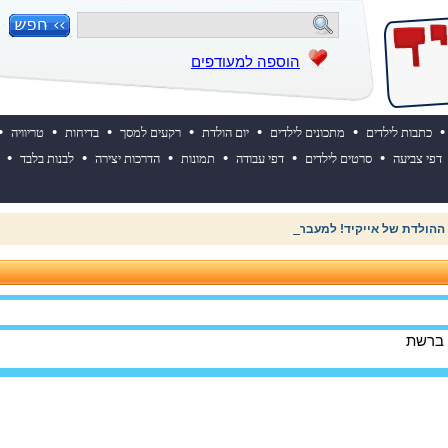
הוספה למעודפים
•
•
•
•
•
•
•
כתבות לילדים
מתכונים לילדים
יום הולדת
רקעים למסך
בדיחות
טריוויה
•
•
•
•
•
•
דפי צביעה
סרטים לילדים
דפי עבודה
תמונות
הדרכות יצירה
לבנות בלבד
 ההולדת של אייקיד! למעבר לאתר לחצו כאן
 ברשת