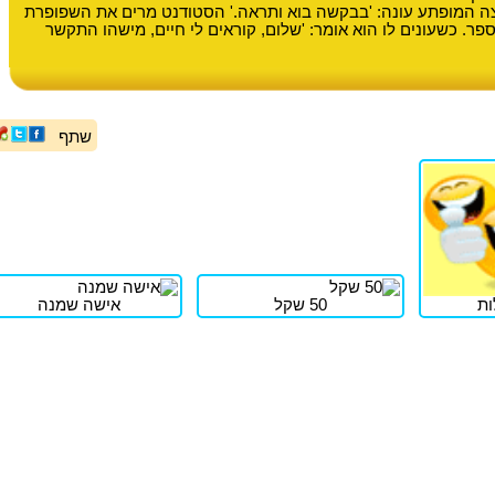
ה המופתע עונה: 'בבקשה בוא ותראה.' הסטודנט מרים את השפופרת
ר. כשעונים לו הוא אומר: 'שלום, קוראים לי חיים, מישהו התקשר
שתף
ות
50 שקל
אישה שמנה