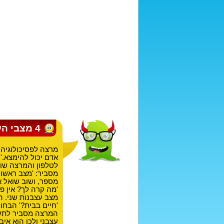
4 מצבי העיצבון
אדם יכול להימצא.'
לטלפון והמרצה שוא
מסביר: 'מצב ראשון,
מספר, ושוב שואל א
'מה קרה לך? אין פ
מצב עצבנות שני. ה
'חיים בבית?' הבחו
המרצה מסביר לתלמיד
עצבני ולכן הוא אי