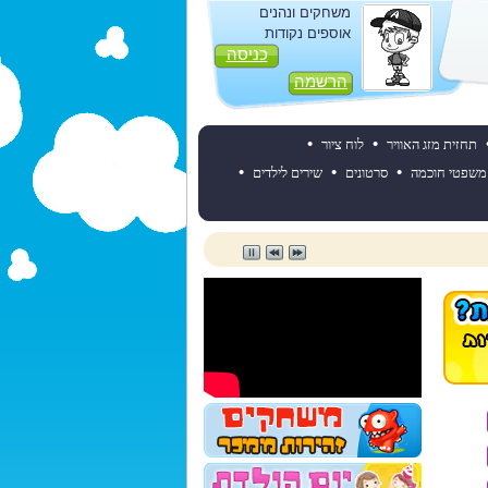
משחקים ונהנים
אוספים נקודות
כניסה
הרשמה
•
•
תחזית מזג האוויר
לוח ציור
•
•
•
משפטי חוכמה
סרטונים
שירים לילדים