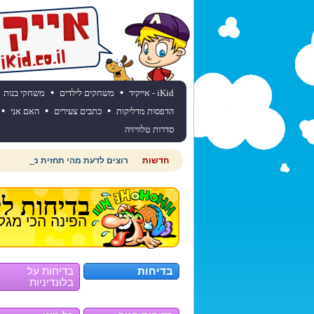
•
•
iKid - אייקיד
משחקים לילדים
משחקי בנות
•
•
•
הדפסות מדליקות
כתבים צעירים
האם אני
סדרות טלוויזיה
חדשות
רוצים לדעת מהי תחזית מזג האוויר
בדיחות לי
הפינה הכי מגל
בדיחות
בדיחות על
בלונדיניות