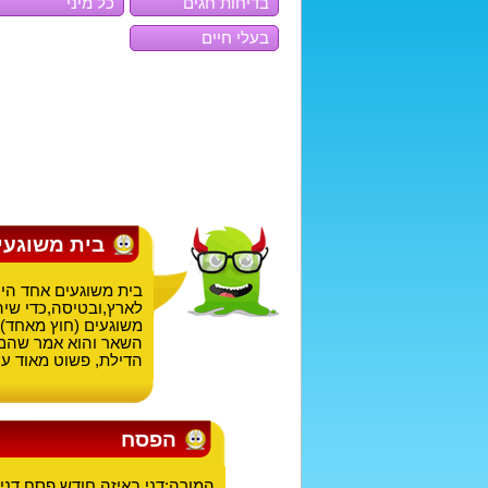
בדיחות חגים
כל מיני
בעלי חיים
בית משוגעי
בית משוגעים אחד היה
לארץ,ובטיסה,כדי שיה
משוגעים (חוץ מאחד)
השאר והוא אמר שהם 
הדילת, פשוט מאוד ענה
הפסח
המורה:דני באיזה חודש פסח דני: