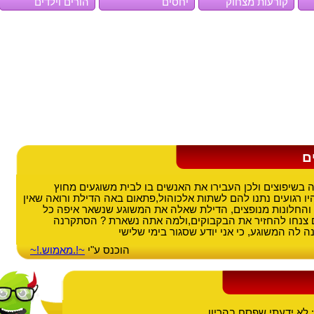
קורעות מצחוק
יחסים
הורים וילדים
ם
 בשיפוצים ולכן העבירו את האנשים בו לבית משוגעים מחוץ
יו רגועים נתנו להם לשתות אלכוהול,פתאום באה הדילת ורואה שאין
 והחלונות מנופצים, הדילת שאלה את המשוגע שנשאר איפה כל
צנחו להחזיר את הבקבוקים,ולמה אתה נשארת ? הסתקרנה
 לה המשוגע, כי אני יודע שסגור בימי שלישי
הוכנס ע"י
~!.מאמוש.!~
 לא ידעתי שפסח בהריון