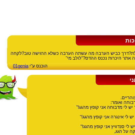
כות
ילת?דרך כביש הערבה מה עשתה הערבה כשלא הרגישה טוב?לקחה
ה אתר היכרות נכנס ההדס?"לולב מי"
הוכנס ע"י
01genia
ני
והריים.
בוחה ואומר:
ש לי מדבוחה אני קופץ מהגג!"
 לי אינגרה אני קופץ מהגג!"
 לי סנדוויץ אני קופץ מהגג!"
 על הגג,