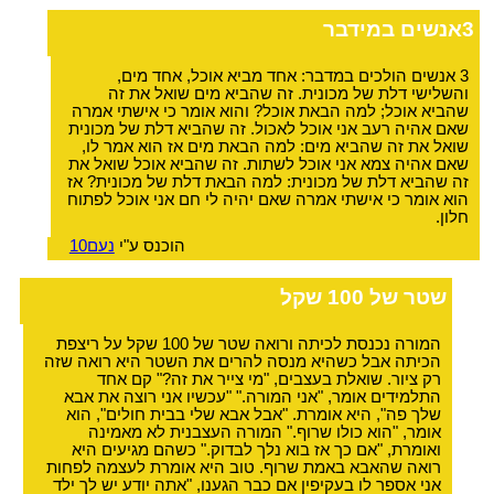
3אנשים במידבר
3 אנשים הולכים במדבר: אחד מביא אוכל, אחד מים,
והשלישי דלת של מכונית. זה שהביא מים שואל את זה
שהביא אוכל; למה הבאת אוכל? והוא אומר כי אישתי אמרה
שאם אהיה רעב אני אוכל לאכול. זה שהביא דלת של מכונית
שואל את זה שהביא מים: למה הבאת מים אז הוא אמר לו,
שאם אהיה צמא אני אוכל לשתות. זה שהביא אוכל שואל את
זה שהביא דלת של מכונית: למה הבאת דלת של מכונית? אז
הוא אומר כי אישתי אמרה שאם יהיה לי חם אני אוכל לפתוח
חלון.
הוכנס ע"י
נעם10
שטר של 100 שקל
המורה נכנסת לכיתה ורואה שטר של 100 שקל על ריצפת
הכיתה אבל כשהיא מנסה להרים את השטר היא רואה שזה
רק ציור. שואלת בעצבים, "מי צייר את זה?" קם אחד
התלמידים אומר, "אני המורה." "עכשיו אני רוצה את אבא
שלך פה", היא אומרת. "אבל אבא שלי בבית חולים", הוא
אומר, "הוא כולו שרוף." המורה העצבנית לא מאמינה
ואומרת, "אם כך אז בוא נלך לבדוק." כשהם מגיעים היא
רואה שהאבא באמת שרוף. טוב היא אומרת לעצמה לפחות
אני אספר לו בעקיפין אם כבר הגענו, "אתה יודע יש לך ילד