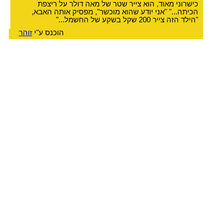
כישרוני מאוד, הוא צייר שטר של מאה דולר על ריצפת
הכיתה..." "אני יודע שהוא מוכשר", מפסיק אותה האבא,
"הילד הזה צייר 200 שקל בשקע של החשמל..."
הוכנס ע"י
זוהר