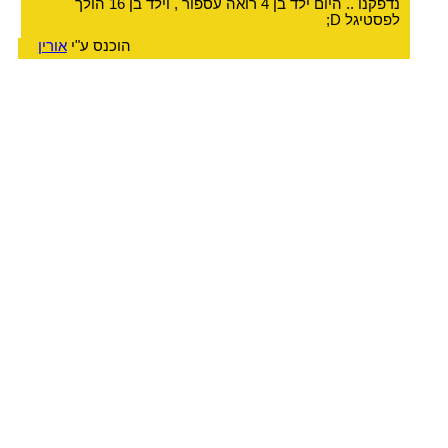
נדפקנו .. היום ילד בן 4 רואה עספור , וילד בן 16 הולך
לפסטיגל D;
הוכנס ע"י
אורין