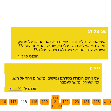
שניצל דג
איש אחד עבר ליד נהר. פתאום הוא ראה שם שניצל מחזיק
חקה. הוא שאל את השניצל: היי, שניצל! מה אתה עושה?!
השניצל ענה: מה, אף פעם לא ראית שניצל דג?!
הוכנס ע"י
אורין
נמשך
שני אחים הופרדו בלידתם נפגשים ונמשחים אחד אל השני
כמו שעירקי נמשך לעמבה
הוכנס ע"י
khtur02
הדף
הבא
125
124
123
122
121
120
119
118
117
116
הקודם