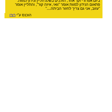
ביום אפרורי וקר אחד, הולכים בשלג תליין ונידון למוות.
פתאום הנידון למוות אומר "וואי, איזה קור", והתליין אומר
"עזוב, אני גם צריך לחזור הביתה...."
הוכנס ע"י
רורו