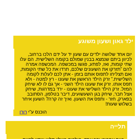
ילד גאון ושעון משוגע
יום אחד שלושה ילדים עם שעון יד על ידם הלכו ברחוב,
לכיוון ביתם שנמצא בבנין שמולם בקומה השלישית. הם עלו
שתי קומות, ואז, לפתע, פגשו במכשפה. המכשפה אמרה
להם "תזרקו את השעונים שלכם, תרדו את כל שתי הקומות,
ואם תצליחו לתפוס אותם בזמן - אתן לכם לעלות לקומה
השלישית." זרק הילד הראשון את שעונו - רץ למטה - ולא
תפס אותו. זרק את שעונו הילד השני - אך גם לו לא שיחק
המזל. זרק הילד השלישי את שעונו - ירד במדרגות, שיחק
אצל חבר, שיחק בגן השעשועים, דיבר בטלפון, הסתובב
בפארק, חזר - ותפס את השעון. ואיך זה קרה? השעון איחר
בשלוש שעות!
הוכנס ע"י
רורו
תלייה