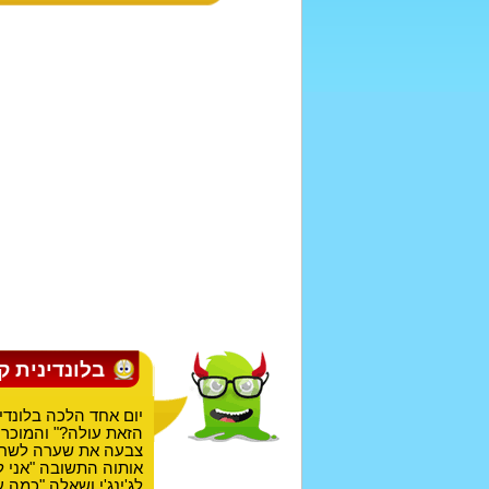
בלונדינית 
יום אחד הלכה בלונדינ
הזאת עולה?" והמוכר ע
צבעה את שערה לשחור 
אותוה התשובה "אני ל
לג'ינג'י ושאלה "כמה 