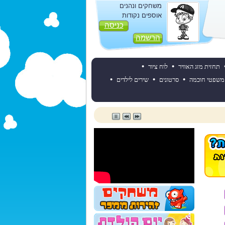
משחקים ונהנים
אוספים נקודות
כניסה
הרשמה
•
•
תחזית מזג האוויר
לוח ציור
•
•
•
משפטי חוכמה
סרטונים
שירים לילדים