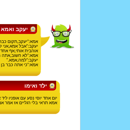
יעקב ואמא
אמא:"יעקב,תקום כבר
יעקב:"אבל אמא,אני ל
אוהבית אותי,אף אחד ל
אמא:"לא חשוב,אתה ח
יעקב:"למה,אמא."
אמא:"כי אתה כבר בן 44,וחוץ מזה-אתה המנהל!"
ילד ואימו
יום אחד יוסי נסע עם אופניו ליד 
אמא תראי בלי רגליים אז אמר אמא