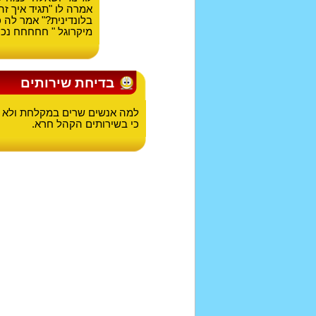
אמרה לו "תגיד איך ז
בלונדינית?" אמר לה 
מיקרוגל " חחחחח נכו
בדיחת שירותים
למה אנשים שרים במקלחת ולא ב
כי בשירותים הקהל חרא.