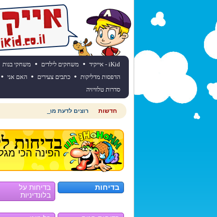
•
•
iKid - אייקיד
משחקים לילדים
משחקי בנות
•
•
•
הדפסות מדליקות
כתבים צעירים
האם אני
סדרות טלוויזיה
חדשות
רוצים לדעת מהי תחזית מזג האוויר
בדיחות לי
הפינה הכי מגל
בדיחות
בדיחות על
בלונדיניות