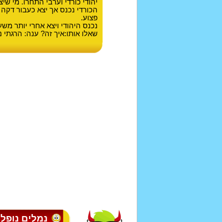
יהודי כורדי וערבי התחרו. מי שי
הכורדי נכנס אך יצא כעבור דקה כ
פצוע.
נכנס היהודי ויצא אחרי יותר משע
שאלו אותו:איך זה? ענה: הרגתי 
נמלים נופלו