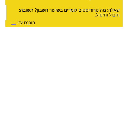
שאלה: מה טרוריסטים לומדים בשיעור חשבון? תשובה:
חיבול וחיסול.
הוכנס ע"י
....