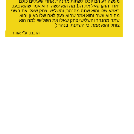
מעשה רע הם יוכלו לשתות מהנהר, אחרי שעתיים כולם
חזרו, הזקן שאל את ה-1 מה הוא עשה והוא אמר שהוא בעט
באמא שלו,והוא שתה מהנהר, והשלישי צחק שאלו את השני
מה הוא עשה והוא אמר שהוא צעק לאח שלו באוזן והוא
שתה מהנהר והשלישי צחק שאלו את השלישי למה הוא
צוחק והוא אמר, כי השתנתי בנהר :)
הוכנס ע"י אורח