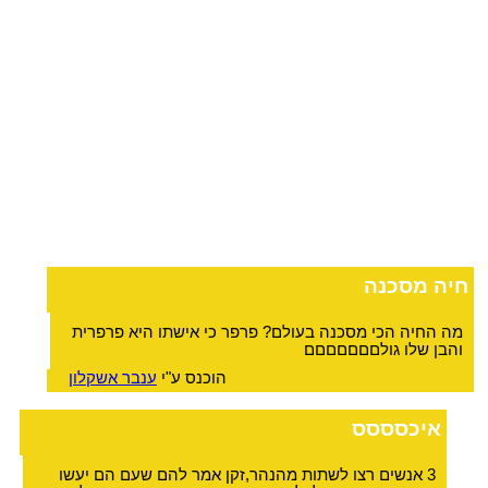
חיה מסכנה
מה החיה הכי מסכנה בעולם? פרפר כי אישתו היא פרפרית
והבן שלו גולםםםםםםם
הוכנס ע"י
ענבר אשקלון
איכסססס
3 אנשים רצו לשתות מהנהר,זקן אמר להם שעם הם יעשו